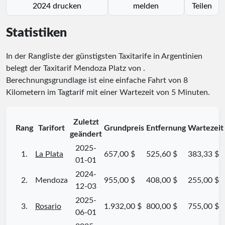
2024 drucken
melden
Teilen
Statistiken
In der Rangliste der günstigsten Taxitarife in Argentinien
belegt der Taxitarif Mendoza Platz
von
.
Berechnungsgrundlage ist eine einfache Fahrt von 8
Kilometern im Tagtarif mit einer Wartezeit von 5 Minuten.
Zuletzt
Rang
Tarifort
Grundpreis
Entfernung
Wartezeit
geändert
2025-
1.
La Plata
657,00 $
525,60 $
383,33 $
01-01
2024-
2.
Mendoza
955,00 $
408,00 $
255,00 $
12-03
2025-
3.
Rosario
1.932,00 $
800,00 $
755,00 $
06-01