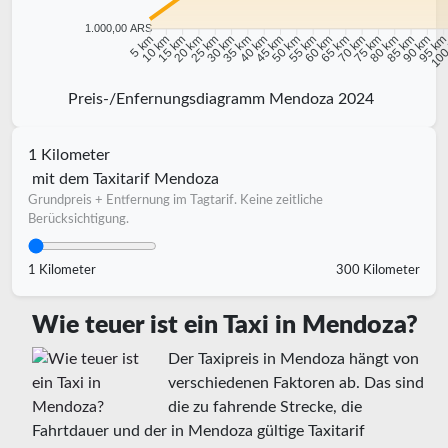
1.000,00 ARS
10 km
15 km
20 km
25 km
30 km
35 km
40 km
45 km
50 km
55 km
60 km
65 km
70 km
75 km
80 km
85 km
90 km
95 k
5 km
100
Preis-/Enfernungsdiagramm Mendoza 2024
1 Kilometer
mit dem Taxitarif Mendoza
Grundpreis + Entfernung im Tagtarif. Keine zeitliche
Berücksichtigung.
1 Kilometer
300 Kilometer
Wie teuer ist ein Taxi in Mendoza?
Der Taxipreis in Mendoza hängt von
verschiedenen Faktoren ab. Das sind
die zu fahrende Strecke, die
Fahrtdauer und der in Mendoza gültige Taxitarif