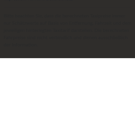
Bitte beachten Sie, dass die berechneten Taxipreise immer
nur Schätzwerte auf Basis von Entfernung, Fahrzeit und dem
jeweiligen hinterlegten Taxitarif darstellen. Die berechneten
Fahrpreise sind nicht verbindlich und dienen ausschließlich
der Information.