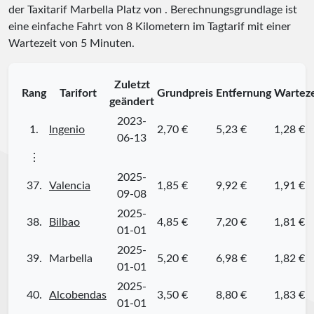
der Taxitarif Marbella Platz
von
. Berechnungsgrundlage ist
eine einfache Fahrt von 8 Kilometern im Tagtarif mit einer
Wartezeit von 5 Minuten.
Zuletzt
Rang
Tarifort
Grundpreis
Entfernung
Warteze
geändert
2023-
1.
Ingenio
2,70 €
5,23 €
1,28 €
06-13
⋮
2025-
37.
Valencia
1,85 €
9,92 €
1,91 €
09-08
2025-
38.
Bilbao
4,85 €
7,20 €
1,81 €
01-01
2025-
39.
Marbella
5,20 €
6,98 €
1,82 €
01-01
2025-
40.
Alcobendas
3,50 €
8,80 €
1,83 €
01-01