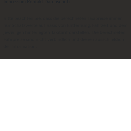
Impressum
Kontakt
Datenschutz
Bitte beachten Sie, dass die berechneten Taxipreise immer
nur Schätzwerte auf Basis von Entfernung, Fahrzeit und dem
jeweiligen hinterlegten Taxitarif darstellen. Die berechneten
Fahrpreise sind nicht verbindlich und dienen ausschließlich
der Information.