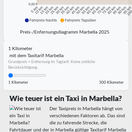
0,00 €
10 km
15 km
20 km
25 km
30 km
35 km
40 km
45 km
50 km
55 km
60 km
65 km
70 km
75 km
80 km
85 km
90 km
95 k
5 km
100
Fahrpreis Nachts
Fahrpreis Tagsüber
Preis-/Enfernungsdiagramm Marbella 2025
1 Kilometer
mit dem Taxitarif Marbella
Grundpreis + Entfernung im Tagtarif. Keine zeitliche
Berücksichtigung.
1 Kilometer
300 Kilometer
Wie teuer ist ein Taxi in Marbella?
Der Taxipreis in Marbella hängt von
verschiedenen Faktoren ab. Das sind
die zu fahrende Strecke, die
Fahrtdauer und der in Marbella gültige Taxitarif Marbella