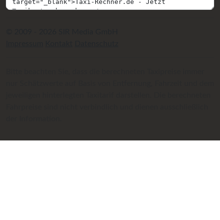
© 2009 - 2026 SIR Media GmbH
Impressum
Kontakt
Datenschutz
Bitte beachten Sie, dass die berechneten Taxipreise immer
nur Schätzwerte auf Basis von Entfernung, Fahrzeit und dem
jeweiligen hinterlegten Taxitarif darstellen. Die berechneten
Fahrpreise sind nicht verbindlich und dienen ausschließlich
der Information.