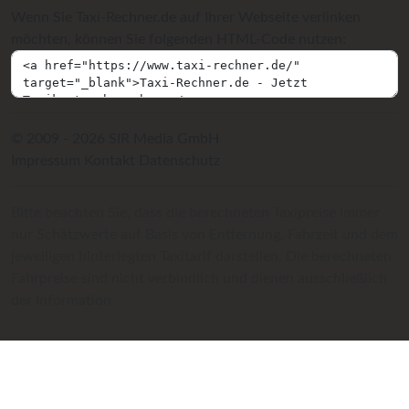
Wenn Sie Taxi-Rechner.de auf Ihrer Webseite verlinken
möchten, können Sie folgenden HTML-Code nutzen:
© 2009 - 2026 SIR Media GmbH
Impressum
Kontakt
Datenschutz
Bitte beachten Sie, dass die berechneten Taxipreise immer
nur Schätzwerte auf Basis von Entfernung, Fahrzeit und dem
jeweiligen hinterlegten Taxitarif darstellen. Die berechneten
Fahrpreise sind nicht verbindlich und dienen ausschließlich
der Information.