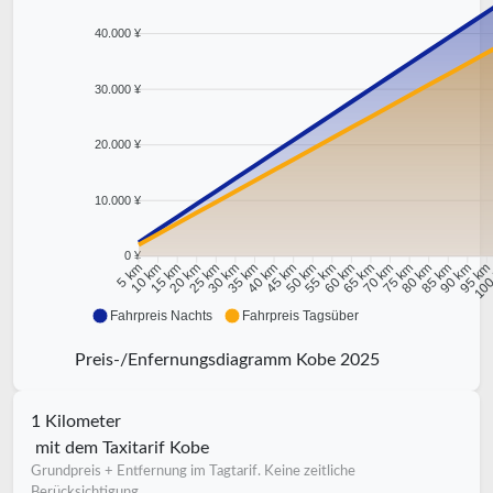
40.000 ¥
30.000 ¥
20.000 ¥
10.000 ¥
0 ¥
10 km
15 km
20 km
25 km
30 km
35 km
40 km
45 km
50 km
55 km
60 km
65 km
70 km
75 km
80 km
85 km
90 km
95 k
5 km
100
Fahrpreis Nachts
Fahrpreis Tagsüber
Preis-/Enfernungsdiagramm Kobe 2025
1 Kilometer
mit dem Taxitarif Kobe
Grundpreis + Entfernung im Tagtarif. Keine zeitliche
Berücksichtigung.