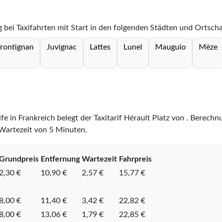
 bei Taxifahrten mit Start in den folgenden Städten und Ortscha
rontignan
Juvignac
Lattes
Lunel
Mauguio
Mèze
ife in Frankreich belegt der Taxitarif Hérault Platz
von
. Berechnu
 Wartezeit von 5 Minuten.
Grundpreis
Entfernung
Wartezeit
Fahrpreis
2,30 €
10,90 €
2,57 €
15,77 €
8,00 €
11,40 €
3,42 €
22,82 €
8,00 €
13,06 €
1,79 €
22,85 €