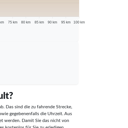
 km
75 km
80 km
85 km
90 km
95 km
100 km
ult?
b. Das sind die zu fahrende Strecke,
sowie gegebenenfalls die Uhrzeit. Aus
t werden. Damit Sie das nicht von
s kostenlos für Sie zu erledigen.