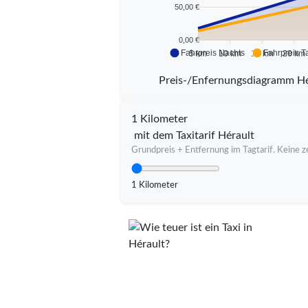
50,00 €
0,00 €
Fahrpreis Nachts
Fahrpreis T
5 km
10 km
15 km
20 km
Preis-/Enfernungsdiagramm Hé
1 Kilometer
mit dem Taxitarif Hérault
Grundpreis + Entfernung im Tagtarif. Keine ze
1 Kilometer