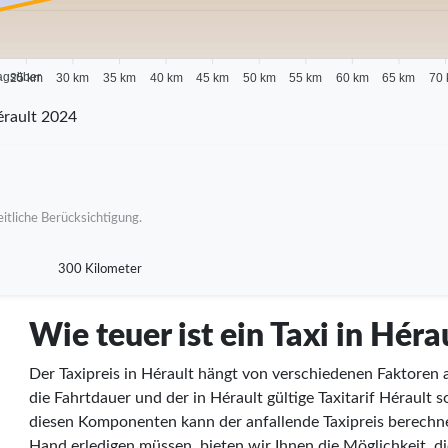
agsüber
25 km
30 km
35 km
40 km
45 km
50 km
55 km
60 km
65 km
70
rault 2024
itliche Berücksichtigung.
300 Kilometer
Wie teuer ist ein Taxi in Héra
Der Taxipreis in Hérault hängt von verschiedenen Faktoren a
die Fahrtdauer und der in Hérault gültige Taxitarif Hérault 
diesen Komponenten kann der anfallende Taxipreis berechne
Hand erledigen müssen, bieten wir Ihnen die Möglichkeit, die