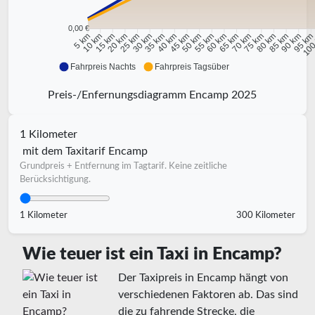
0,00 €
10 km
15 km
20 km
25 km
30 km
35 km
40 km
45 km
50 km
55 km
60 km
65 km
70 km
75 km
80 km
85 km
90 km
95 k
5 km
100
Fahrpreis Nachts
Fahrpreis Tagsüber
Preis-/Enfernungsdiagramm Encamp 2025
1 Kilometer
mit dem Taxitarif Encamp
Grundpreis + Entfernung im Tagtarif. Keine zeitliche
Berücksichtigung.
1 Kilometer
300 Kilometer
Wie teuer ist ein Taxi in Encamp?
Der Taxipreis in Encamp hängt von
verschiedenen Faktoren ab. Das sind
die zu fahrende Strecke, die