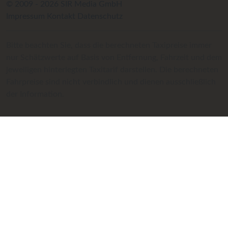
© 2009 - 2026 SIR Media GmbH
Impressum
Kontakt
Datenschutz
Bitte beachten Sie, dass die berechneten Taxipreise immer
nur Schätzwerte auf Basis von Entfernung, Fahrzeit und dem
jeweiligen hinterlegten Taxitarif darstellen. Die berechneten
Fahrpreise sind nicht verbindlich und dienen ausschließlich
der Information.