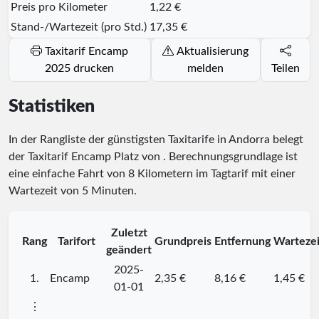
Preis pro Kilometer
1,22 €
Stand-/Wartezeit (pro Std.)
17,35 €
Taxitarif Encamp
Aktualisierung
2025 drucken
melden
Teilen
Statistiken
In der Rangliste der günstigsten Taxitarife in Andorra belegt
der Taxitarif Encamp Platz
von
. Berechnungsgrundlage ist
eine einfache Fahrt von 8 Kilometern im Tagtarif mit einer
Wartezeit von 5 Minuten.
Zuletzt
Rang
Tarifort
Grundpreis
Entfernung
Wartezei
geändert
2025-
1.
Encamp
2,35 €
8,16 €
1,45 €
01-01
⋮