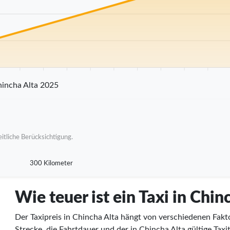
km
25 km
30 km
35 km
40 km
45 km
50 km
55 km
60 km
65 km
70
incha Alta 2025
itliche Berücksichtigung.
300 Kilometer
Wie teuer ist ein Taxi in Chin
Der Taxipreis in Chincha Alta hängt von verschiedenen Fakt
Strecke, die Fahrtdauer und der in Chincha Alta gültige Taxi