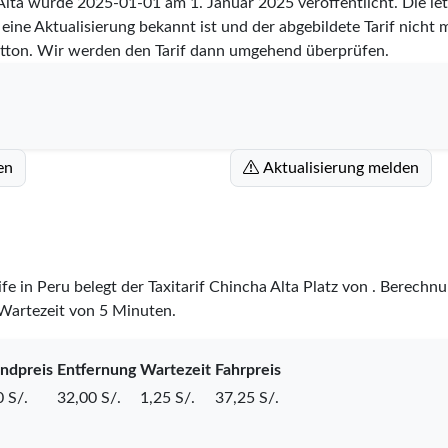
 Alta wurde
2025-01-01
am 1. Januar 2025 veröffentlicht. Die l
eine Aktualisierung bekannt ist und der abgebildete Tarif nicht m
tton. Wir werden den Tarif dann umgehend überprüfen.
en
Aktualisierung melden
ife in Peru belegt der Taxitarif Chincha Alta Platz
von
. Berechnu
 Wartezeit von 5 Minuten.
ndpreis
Entfernung
Wartezeit
Fahrpreis
 S/.
32,00 S/.
1,25 S/.
37,25 S/.