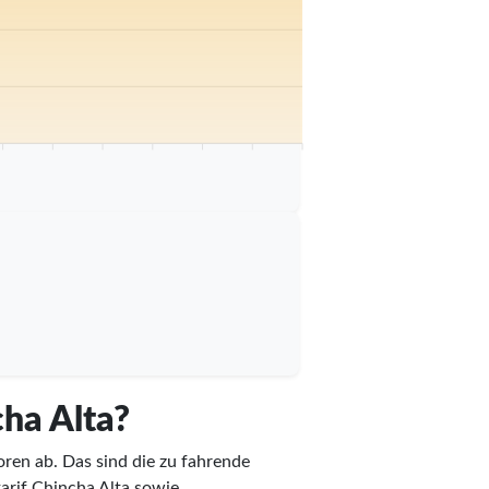
 km
75 km
80 km
85 km
90 km
95 km
100 km
cha Alta?
oren ab. Das sind die zu fahrende
tarif Chincha Alta sowie