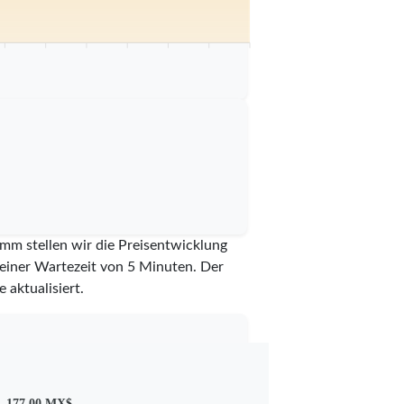
0 km
75 km
80 km
85 km
90 km
95 km
100 km
mm stellen wir die Preisentwicklung
t einer Wartezeit von 5 Minuten.
Der
 aktualisiert.
177,00 MX$