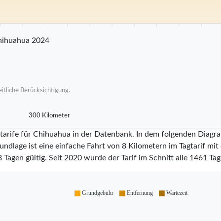
 km
25 km
30 km
35 km
40 km
45 km
50 km
55 km
60 km
65 km
7
hihuahua 2024
itliche Berücksichtigung.
300 Kilometer
itarife für Chihuahua in der Datenbank. In dem folgenden Diagra
undlage ist eine einfache Fahrt von 8 Kilometern im Tagtarif mi
8
Tagen gültig. Seit
2020
wurde der Tarif im Schnitt alle
1461
Tage
Grundgebühr
Entfernung
Wartezeit