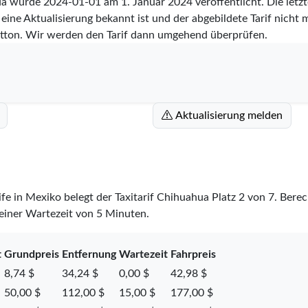
hua wurde
2024-01-01
am 1. Januar 2024 veröffentlicht. Die let
eine Aktualisierung bekannt ist und der abgebildete Tarif nicht m
tton. Wir werden den Tarif dann umgehend überprüfen.
Aktualisierung melden
rife in Mexiko belegt der Taxitarif Chihuahua Platz
2
von
7
. Bere
 einer Wartezeit von 5 Minuten.
t
Grundpreis
Entfernung
Wartezeit
Fahrpreis
8,74 $
34,24 $
0,00 $
42,98 $
50,00 $
112,00 $
15,00 $
177,00 $