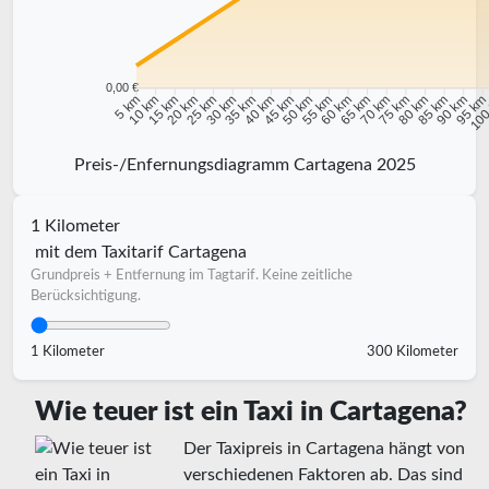
0,00 €
10 km
15 km
20 km
25 km
30 km
35 km
40 km
45 km
50 km
55 km
60 km
65 km
70 km
75 km
80 km
85 km
90 km
95 k
5 km
100
Preis-/Enfernungsdiagramm Cartagena 2025
1 Kilometer
mit dem Taxitarif Cartagena
Grundpreis + Entfernung im Tagtarif. Keine zeitliche
Berücksichtigung.
1 Kilometer
300 Kilometer
Wie teuer ist ein Taxi in Cartagena?
Der Taxipreis in Cartagena hängt von
verschiedenen Faktoren ab. Das sind