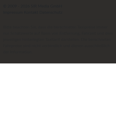
© 2009 - 2026 SIR Media GmbH
Impressum
Kontakt
Datenschutz
Bitte beachten Sie, dass die berechneten Taxipreise immer
nur Schätzwerte auf Basis von Entfernung, Fahrzeit und dem
jeweiligen hinterlegten Taxitarif darstellen. Die berechneten
Fahrpreise sind nicht verbindlich und dienen ausschließlich
der Information.