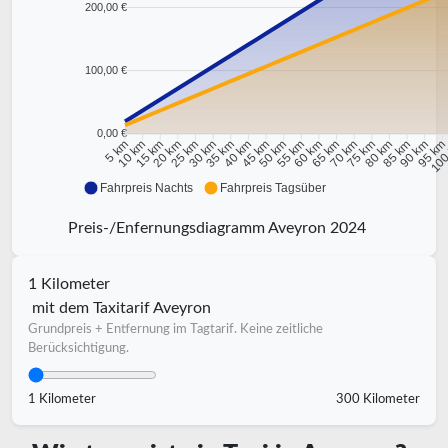
200,00 €
100,00 €
0,00 €
10 km
15 km
20 km
25 km
30 km
35 km
40 km
45 km
50 km
55 km
60 km
65 km
70 km
75 km
80 km
85 km
90 km
95 k
5 km
100
Fahrpreis Nachts
Fahrpreis Tagsüber
Preis-/Enfernungsdiagramm Aveyron 2024
1 Kilometer
mit dem Taxitarif Aveyron
Grundpreis + Entfernung im Tagtarif. Keine zeitliche
Berücksichtigung.
1 Kilometer
300 Kilometer