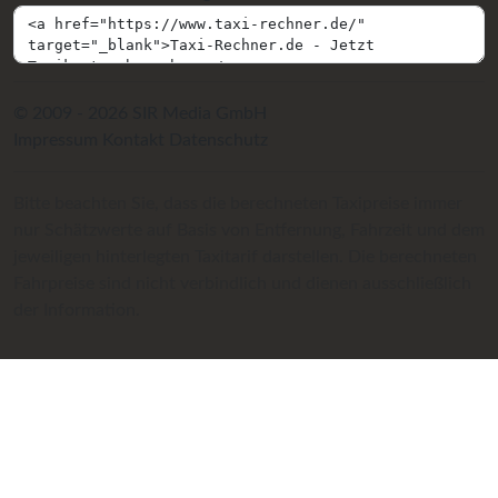
© 2009 - 2026 SIR Media GmbH
Impressum
Kontakt
Datenschutz
Bitte beachten Sie, dass die berechneten Taxipreise immer
nur Schätzwerte auf Basis von Entfernung, Fahrzeit und dem
jeweiligen hinterlegten Taxitarif darstellen. Die berechneten
Fahrpreise sind nicht verbindlich und dienen ausschließlich
der Information.