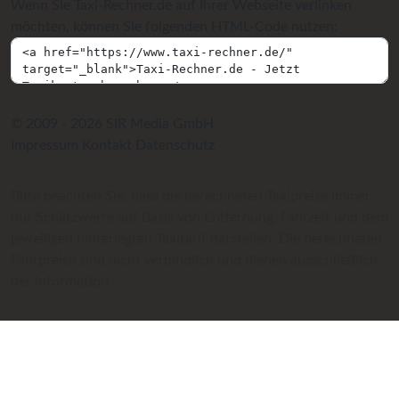
Wenn Sie Taxi-Rechner.de auf Ihrer Webseite verlinken
möchten, können Sie folgenden HTML-Code nutzen:
© 2009 - 2026 SIR Media GmbH
Impressum
Kontakt
Datenschutz
Bitte beachten Sie, dass die berechneten Taxipreise immer
nur Schätzwerte auf Basis von Entfernung, Fahrzeit und dem
jeweiligen hinterlegten Taxitarif darstellen. Die berechneten
Fahrpreise sind nicht verbindlich und dienen ausschließlich
der Information.