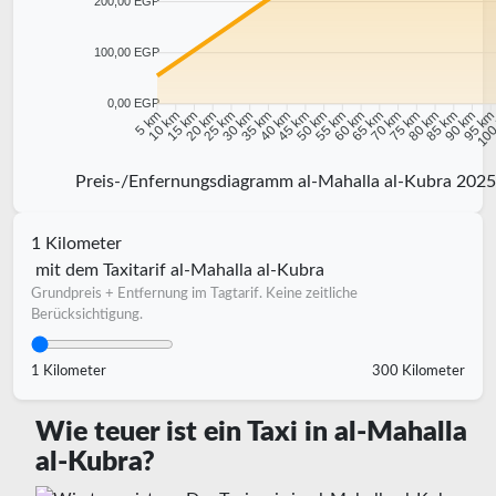
200,00 EGP
100,00 EGP
0,00 EGP
10 km
15 km
20 km
25 km
30 km
35 km
40 km
45 km
50 km
55 km
60 km
65 km
70 km
75 km
80 km
85 km
90 km
95 k
5 km
100
Preis-/Enfernungsdiagramm al-Mahalla al-Kubra 2025
1 Kilometer
mit dem Taxitarif al-Mahalla al-Kubra
Grundpreis + Entfernung im Tagtarif. Keine zeitliche
Berücksichtigung.
1 Kilometer
300 Kilometer
Wie teuer ist ein Taxi in al-Mahalla
al-Kubra?