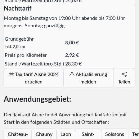
Stand-/Wartezeit (pro Std.)
24,00 €
Nachttarif
Montag bis Samstag von 19:00 Uhr abends bis 7:00 Uhr
morgens. Sonntag ganztägig.
Grundgebühr
8,00 €
inkl. 2,0 km
Preis pro Kilometer
2,92 €
Stand-/Wartezeit (pro Std.)
28,30 €
Taxitarif Aisne 2024
Aktualisierung
drucken
melden
Teilen
Anwendungsgebiet:
Der Taxitarif Aisne findet Anwendung bei Taxifahrten mit
Start in den folgenden Städten und Ortschaften:
Château-
Chauny
Laon
Saint-
Soissons
Ter