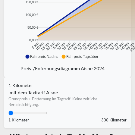
150,00 €
100,00 €
50,00 €
0,00 €
10 km
15 km
20 km
25 km
30 km
35 km
40 km
45 km
50 km
55 km
60 km
65 km
70 km
75 km
80 km
85 km
90 km
95 k
5 km
100
Fahrpreis Nachts
Fahrpreis Tagsüber
Preis-/Enfernungsdiagramm Aisne 2024
1 Kilometer
mit dem Taxitarif Aisne
Grundpreis + Entfernung im Tagtarif. Keine zeitliche
Berücksichtigung.
1 Kilometer
300 Kilometer