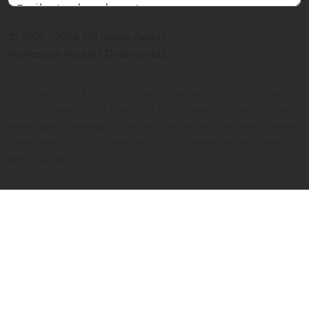
© 2009 - 2026 SIR Media GmbH
Impressum
Kontakt
Datenschutz
Bitte beachten Sie, dass die berechneten Taxipreise immer
nur Schätzwerte auf Basis von Entfernung, Fahrzeit und dem
jeweiligen hinterlegten Taxitarif darstellen. Die berechneten
Fahrpreise sind nicht verbindlich und dienen ausschließlich
der Information.